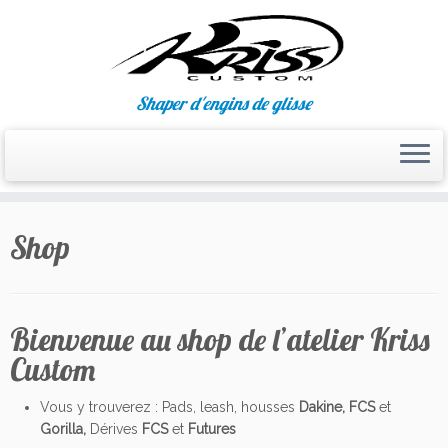
Shaper d'engins de glisse
Passer
au
Shop
contenu
Bienvenue au shop de l’atelier Kriss
Custom
Vous y trouverez : Pads, leash, housses
Dakine,
FCS
et
Gorilla,
Dérives
FCS
et
Futures